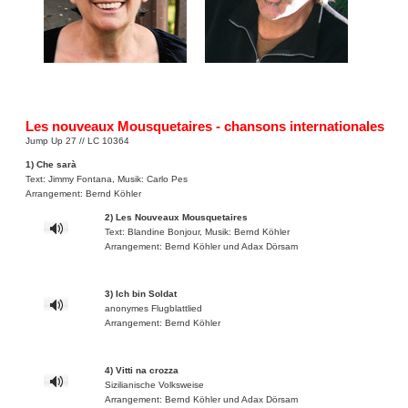
Les nouveaux Mousquetaires - chansons internationales
Jump Up 27 // LC 10364
1) Che sarà
Text: Jimmy Fontana, Musik: Carlo Pes
Arrangement: Bernd Köhler
2) Les Nouveaux Mousquetaires
Text: Blandine Bonjour, Musik: Bernd Köhler
Arrangement: Bernd Köhler und Adax Dörsam
3) Ich bin Soldat
anonymes Flugblattlied
Arrangement: Bernd Köhler
4) Vitti na crozza
Sizilianische Volksweise
Arrangement: Bernd Köhler und Adax Dörsam