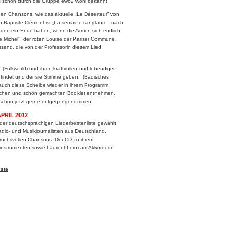
ns schon durch die Gruppe ewo2 wohl bekannt.
chen Chansons, wie das aktuelle „Le Déserteur” von
n-Baptiste Clément ist „La semaine sanglante”, nach
rden ein Ende haben, wenn die Armen sich endlich
e Michel”, der roten Louise der Pariser Commune,
send, die von der Professorin diesem Lied
(Folkworld) und ihrer „kraftvollen und lebendigen
k findet und der sie Stimme geben.” (Badisches
, auch diese Scheibe wieder in ihrem Programm
eichen und schön gemachten Booklet entnehmen.
 schon jetzt gerne entgegengenommen.
PRIL 2012
der deutschsprachigen Liederbestenliste gewählt
Radio- und Musikjournalisten aus Deutschland,
spruchsvollen Chansons. Der CD zu ihrem
nstrumenten sowie Laurent Leroi am Akkordeon.
iste