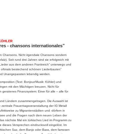
KÖHLER
es - chansons internationales”
en Chansons. Nicht irgendwie Chansons sondern
falz). Seit rund drei Jahren sind sie erfolgreich mit
ieder aus dem anderen Frankreich” unterwegs und
d oftmals bestechend schönen Liederbauten”
und Unangepassten lebendig werden.
omposition (Text: Bonjour/Musik: Köhler) und
ngen mit den Mächtigen kreuzen. Nicht für
geratenes Finanzsystem: Einer für alle – alle für
 und Ländern zusammengetragen. Die Auswahl ist
ne zentrale Frauentagsveranstaltung der IG Metall
rittsreise zu Migrantenstädten und -dörfern in
e Odysee und die Fragen nach dem neuen Leben der
 das nächste Mal ein türkisches Lied im Programm zu
 dieses Versprechen eindrucksvoll eingelöst. Im
türkischen Saz, dem Banjo oder Bass, dem famosen