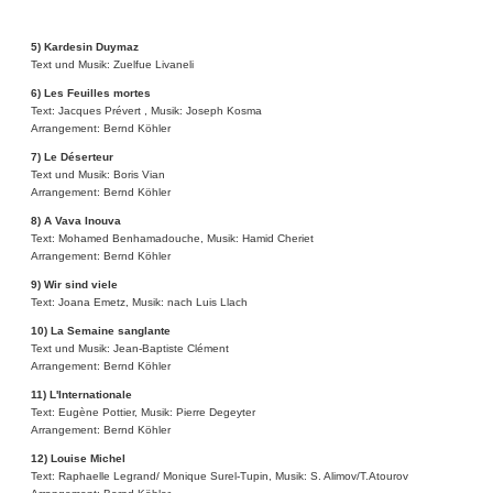
5) Kardesin Duymaz
Text und Musik: Zuelfue Livaneli
6) Les Feuilles mortes
Text: Jacques Prévert , Musik: Joseph Kosma
Arrangement: Bernd Köhler
7) Le Déserteur
Text und Musik: Boris Vian
Arrangement: Bernd Köhler
8) A Vava Inouva
Text: Mohamed Benhamadouche, Musik: Hamid Cheriet
Arrangement: Bernd Köhler
9) Wir sind viele
Text: Joana Emetz, Musik: nach Luis Llach
10) La Semaine sanglante
Text und Musik: Jean-Baptiste Clément
Arrangement: Bernd Köhler
11) L'Internationale
Text: Eugène Pottier, Musik: Pierre Degeyter
Arrangement: Bernd Köhler
12) Louise Michel
Text: Raphaelle Legrand/ Monique Surel-Tupin, Musik: S. Alimov/T.Atourov