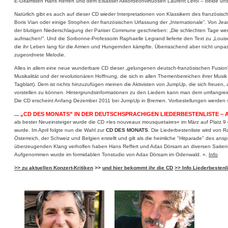
E-Gitarristen Hans Reffert und dem Elsässer Akkordeonvirtuosen Laurent Leroi – beide u
Natürlich gibt es auch auf dieser CD wieder Interpretationen von Klassikern des französis
Boris Vian oder einige Strophen der französischen Urfassung der „Internationale”. Von Jea
der blutigen Niederschlagung der Pariser Commune geschrieben: „Die schlechten Tage we
aufmachen!”. Und die Sorbonne-Professorin Raphaelle Legrand lieferte den Text zu „Louis
die ihr Leben lang für die Armen und Hungernden kämpfte. Überraschend aber nicht unpas
zugeordnete Melodie.
Alles in allem eine neue wunderbare CD dieser „gelungenen deutsch-französischen Fusion” 
Musikalität und der revolutionären Hoffnung, die sich in allen Themenbereichen ihrer Musi
Tagblatt). Dem ist nichts hinzuzufügen meinen die Aktivisten von JumpUp, die sich freuen
vorstellen zu können. Hintergrundsinformationen zu den Liedern kann man dem umfangr
Die CD erscheint Anfang Dezember 2011 bei JumpUp in Bremen. Vorbestellungen werden
... „CD DES MONATS” IN DER DEUTSCHSPRACHIGEN LIEDERBESTENLISTE – A
als bester Neueinsteiger wurde die CD »les nouveaux mousquetaires« im März auf Platz 9 
wurde. Im April folgte nun die Wahl zur
CD DES MONATS
. Die Liederbestenliste wird von 
Österreich, der Schweiz und Belgien erstellt und gilt als die heimliche "Hitparade" des an
überzeugenden Klang verholfen haben Hans Reffert und Adax Dörsam an diversen Saiteni
Aufgenommen wurde im formidablen Tonstudio von Adax Dörsam im Odenwald. «.
Info
>> zu aktuellen Konzert-Kritiken
>>
und hier bekommt ihr die CD
>> Info Liederbestenl