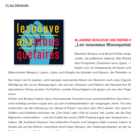
<<
zur Startseite
BLANDINE BONJOUR UND BERND 
„Les nouveaux Mousquetair
Blandine Bonjour und Bernd Köhler sing
Lieder „mit politischer Haltung” (Die Rheinp
dem Programm „Chansons sans cigare – L
lassen uns „im Zweigesang mit klaren un
(Mannheimer Morgen), Leben, Liebe und Kämpfe der Arbeiter und Bauern, der Rebellen 
Nun legen sie ihr zweites, nicht weniger exponiertes Album vor. Benannt nach einer Eigenk
Würdigung der neuen Bewegungen, die auf den Strassen und Plätzen der Heutzeit ihre Kli
irgendeinen König sondern für Freiheit, soziale Gerechtigkeit und gegen ein aus den Fugen 
einen.
Köhler und Bonjour haben dazu internationale Chansons aus unterschiedlichen Epochen
nicht beliebig sondern ergab sich aus den Auftrittsaktivitäten der vergangen Jahre. Für ei
entdeckten sie die Urfassung von „Bread & Roses” aus dem Jahr 1912 wieder. Von einer Auft
Sizilien und Kalabrien brachten sie „Che Sarà” oder „Vitti na crozza” mit, Lieder, die di
Migranten umschreiben – und der Auftritt bei einem DIDF-Festival ergab das Versprechen,
haben. Mit „Kardesin Duymaz” des türkischen Poeten und Sängers Zülfü Livaneli, haben sie
Studio wie auf der Bühne unterstützt durch Adax Dörsam, den Saitenspezialisten an der 